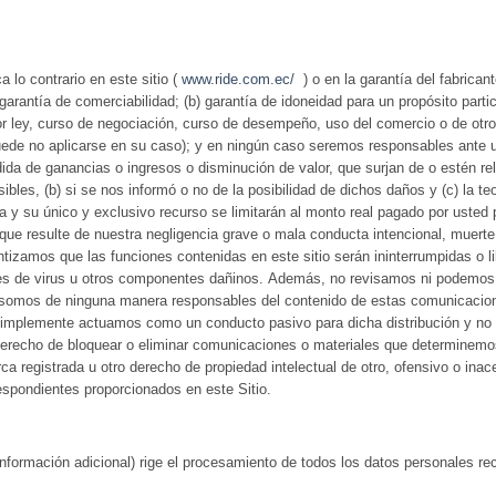
 lo contrario en este sitio (
www.ride.com.ec/
) o en la garantía del fabrica
) garantía de comerciabilidad; (b) garantía de idoneidad para un propósito parti
por ley, curso de negociación, curso de desempeño, uso del comercio o de otro
 puede no aplicarse en su caso); y en ningún caso seremos responsables ante 
dida de ganancias o ingresos o disminución de valor, que surjan de o estén re
les, (b) si se nos informó o no de la posibilidad de dichos daños y (c) la teorí
 y su único y exclusivo recurso se limitarán al monto real pagado por usted p
d que resulte de nuestra negligencia grave o mala conducta intencional, muert
zamos que las funciones contenidas en este sitio serán ininterrumpidas o lib
 libres de virus u otros componentes dañinos. Además, no revisamos ni podemo
somos de ninguna manera responsables del contenido de estas comunicacione
io, simplemente actuamos como un conducto pasivo para dicha distribución y n
 derecho de bloquear o eliminar comunicaciones o materiales que determinemo
a registrada u otro derecho de propiedad intelectual de otro, ofensivo o in
respondientes proporcionados en este Sitio.
información adicional) rige el procesamiento de todos los datos personales r