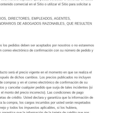
enido comercial en el Sitio o utilizar el Sitio para solicitar a
RIOS, DIRECTORES, EMPLEADOS, AGENTES,
ONORARIOS DE ABOGADOS RAZONABLES, QUE RESULTEN
os los pedidos deben ser aceptados por nosotros o no estaremos
un correo electrónico de confirmación con su número de pedido y
ucto será el precio vigente en el momento en que se realiza el
 después de dichos cambios. Los precios publicados no incluyen
de compras y en el correo electrónico de confirmación de su
tos y cancelar cualquier pedido que surja de tales incidentes (si
r el monto del precio incorrecto). Las condiciones de pago
etas de crédito. Usted declara y garantiza que la información de
ra la compra, los cargos incurridos por usted serán respetados
nejo y todos los impuestos aplicables, si los hubiera,
garantiza que la información de la tarjeta de crédito que nos