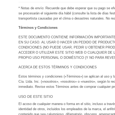
* Notas de envío: Recuerde que debe esperar que su pago se efe
se procesarán el siguiente día hábil (consulte la lista de días
transportista causadas por el clima o desastres naturales. No rea
Términos y Condiciones
ESTE DOCUMENTO CONTIENE INFORMACIÓN IMPORTANTE 
EN SU CASO. AL USAR O HACER UN PEDIDO DE PRODUCT
CONDICIONES (NO PUEDE USAR, PEDIR U OBTENER PROD
ACCEDER O UTILIZAR ESTE SITIO WEB O CUALQUIER DE
PROPIO USO PERSONAL O DOMÉSTICO (Y NO PARA REVE
ACERCA DE ESTOS TÉRMINOS Y CONDICIONES
Estos términos y condiciones («Términos») se aplican al uso y 
Cía. Ltda. Inc. («nosotros», «nosotros» o «nuestro», según lo req
inmediato. Revise estos Términos antes de comprar cualquier pro
USO DE ESTE SITIO
El acoso de cualquier manera o forma en el sitio, incluso a trav
identidad de otros, incluidos los empleados de la marca, el anfitr
contenido que sea calumnioso, difamatorio, obsceno, amenazante, 