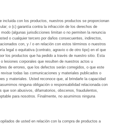
nte incluida con los productos, nuestros productos se proporcionan
cular; o (c) garantía contra la infracción de los derechos de
 modo (algunas jurisdicciones limitan o no permiten la renuncia
usted o cualquier tercero por daños consecuentes, indirectos,
lacionados con, y / o en relación con estos términos o nuestros
a legal o equitativa (contrato, agravio o de otro tipo) en el que
or los productos que ha pedido a través de nuestro sitio. Esta
e o lesiones corporales que resulten de nuestros actos u
res de errores, que los defectos serán corregidos, o que este
s revisar todas las comunicaciones y materiales publicados o
s y materiales. Usted reconoce que, al brindarle la capacidad
o asumimos ninguna obligación o responsabilidad relacionada con
s que son abusivos, difamatorios, obscenos, fraudulentos,
aceptable para nosotros. Finalmente, no asumimos ninguna
ecopilados de usted en relación con la compra de productos a