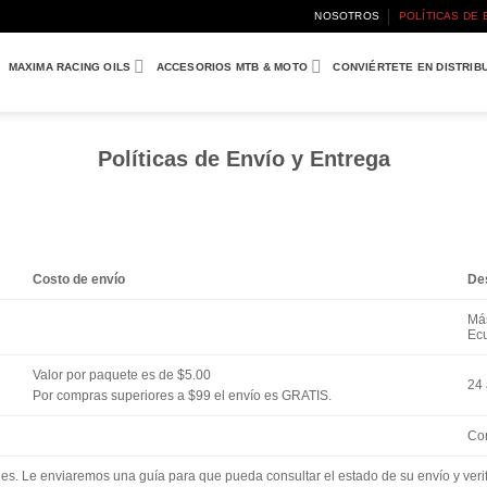
NOSOTROS
POLÍTICAS DE 
MAXIMA RACING OILS
ACCESORIOS MTB & MOTO
CONVIÉRTETE EN DISTRIB
Políticas de Envío y Entrega
Costo de envío
De
Más
Ecu
Valor por paquete es de $5.00
24 
Por compras superiores a $99 el envío es GRATIS.
Con
s. Le enviaremos una guía para que pueda consultar el estado de su envío y verifi