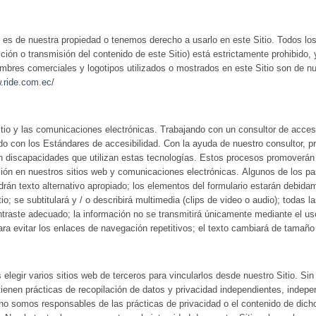
y es de nuestra propiedad o tenemos derecho a usarlo en este Sitio. Todos lo
bición o transmisión del contenido de este Sitio) está estrictamente prohibido
mbres comerciales y logotipos utilizados o mostrados en este Sitio son de n
.ride.com.ec/
io y las comunicaciones electrónicas. Trabajando con un consultor de accesib
o con los Estándares de accesibilidad. Con la ayuda de nuestro consultor, p
on discapacidades que utilizan estas tecnologías. Estos procesos promoverán 
mación en nuestros sitios web y comunicaciones electrónicas. Algunos de los 
rán texto alternativo apropiado; los elementos del formulario estarán debid
o; se subtitulará y / o describirá multimedia (clips de video o audio); todas l
traste adecuado; la información no se transmitirá únicamente mediante el uso
ra evitar los enlaces de navegación repetitivos; el texto cambiará de tamaño
legir varios sitios web de terceros para vincularlos desde nuestro Sitio. Sin 
 tienen prácticas de recopilación de datos y privacidad independientes, indep
no somos responsables de las prácticas de privacidad o el contenido de dicho