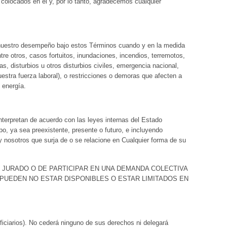
s colocados en él y, por lo tanto, agradecemos cualquier
 nuestro desempeño bajo estos Términos cuando y en la medida
tre otros, casos fortuitos, inundaciones, incendios, terremotos,
, disturbios u otros disturbios civiles, emergencia nacional,
uestra fuerza laboral), o restricciones o demoras que afecten a
 energía.
terpretan de acuerdo con las leyes internas del Estado
ipo, ya sea preexistente, presente o futuro, e incluyendo
 y nosotros que surja de o se relacione en Cualquier forma de su
N JURADO O DE PARTICIPAR EN UNA DEMANDA COLECTIVA
PUEDEN NO ESTAR DISPONIBLES O ESTAR LIMITADOS EN
ficiarios). No cederá ninguno de sus derechos ni delegará