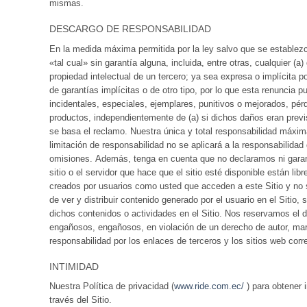
mismas.
DESCARGO DE RESPONSABILIDAD
En la medida máxima permitida por la ley salvo que se establezca
«tal cual» sin garantía alguna, incluida, entre otras, cualquier (a
propiedad intelectual de un tercero; ya sea expresa o implícita 
de garantías implícitas o de otro tipo, por lo que esta renuncia
incidentales, especiales, ejemplares, punitivos o mejorados, pér
productos, independientemente de (a) si dichos daños eran previsib
se basa el reclamo. Nuestra única y total responsabilidad máxima
limitación de responsabilidad no se aplicará a la responsabilida
omisiones. Además, tenga en cuenta que no declaramos ni garanti
sitio o el servidor que hace que el sitio esté disponible están
creados por usuarios como usted que acceden a este Sitio y no 
de ver y distribuir contenido generado por el usuario en el Sit
dichos contenidos o actividades en el Sitio. Nos reservamos el
engañosos, engañosos, en violación de un derecho de autor, marc
responsabilidad por los enlaces de terceros y los sitios web cor
INTIMIDAD
Nuestra Política de privacidad (
www.ride.com.ec/
) para obtener 
través del Sitio.