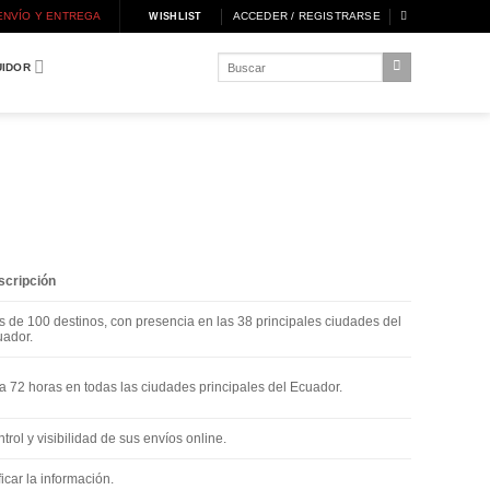
ENVÍO Y ENTREGA
ACCEDER / REGISTRARSE
WISHLIST
Buscar
UIDOR
por:
scripción
 de 100 destinos, con presencia en las 38 principales ciudades del
ador.
a 72 horas en todas las ciudades principales del Ecuador.
trol y visibilidad de sus envíos online.
car la información.