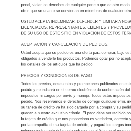
penal, violar los derechos de cualquier parte o que de otro modo p
otros que se unan o se conviertan en miembros de cualquier otro 
USTED ACEPTA INDEMNIZAR, DEFENDER Y LIMITAR A NO
LICENCIADOS, REPRESENTANTES, CLIENTES Y PROVEED
DE SU USO DE ESTE SITIO EN VIOLACIÓN DE ESTOS TÉR
ACEPTACIÓN Y CANCELACIÓN DE PEDIDOS.
Usted acepta que su pedido es una oferta para comprar, bajo es
obligados a venderle los productos. Podemos optar por no acepta
los detalles de los artículos que ha pedido.
PRECIOS Y CONDICIONES DE PAGO
Todos los precios, descuentos y promociones publicados en este 
pedido y se indicará en el correo electrónico de confirmación d
impuestos ni cargos por envío y manejo. Todos estos impuestos y
pedido. Nos reservamos el derecho de corregir cualquier error, in
su tarjeta de crédito ya ha sido cargada por la compra y su pedid
quedan a nuestro exclusivo criterio. El pago debe ser recibido p
la tarjeta de crédito que nos proporciona es verdadera, correcta
por la compañía de su tarjeta de crédito, y pagará los cargos inc
independientemente del monto cotizado en el Sitio en el momento 