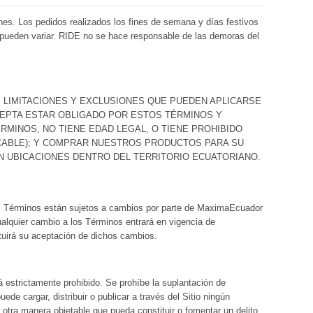
es. Los pedidos realizados los fines de semana y días festivos
 y pueden variar. RIDE no se hace responsable de las demoras del
 LIMITACIONES Y EXCLUSIONES QUE PUEDEN APLICARSE
CEPTA ESTAR OBLIGADO POR ESTOS TÉRMINOS Y
RMINOS, NO TIENE EDAD LEGAL, O TIENE PROHIBIDO
LICABLE); Y COMPRAR NUESTROS PRODUCTOS PARA SU
N UBICACIONES DENTRO DEL TERRITORIO ECUATORIANO.
s Términos están sujetos a cambios por parte de MaximaEcuador
Cualquier cambio a los Términos entrará en vigencia de
ituirá su aceptación de dichos cambios.
á estrictamente prohibido. Se prohíbe la suplantación de
ede cargar, distribuir o publicar a través del Sitio ningún
 otra manera objetable que pueda constituir o fomentar un delito