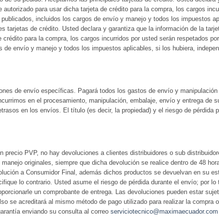
autorizado para usar dicha tarjeta de crédito para la compra, los cargos incu
os publicados, incluidos los cargos de envío y manejo y todos los impuestos a
 tarjetas de crédito. Usted declara y garantiza que la información de la tarj
 crédito para la compra, los cargos incurridos por usted serán respetados por
gos de envío y manejo y todos los impuestos aplicables, si los hubiera, indep
ones de envío específicas. Pagará todos los gastos de envío y manipulación 
ncurrimos en el procesamiento, manipulación, embalaje, envío y entrega de s
asos en los envíos. El título (es decir, la propiedad) y el riesgo de pérdida
on precio PVP, no hay devoluciones a clientes distribuidores o sub distribuid
manejo originales, siempre que dicha devolución se realice dentro de 48 hor
evolución a Consumidor Final, además dichos productos se devuelvan en su es
ifique lo contrario. Usted asume el riesgo de pérdida durante el envío; por 
proporcionarle un comprobante de entrega. Las devoluciones pueden estar sujet
so se acreditará al mismo método de pago utilizado para realizar la compra or
garantía enviando su consulta al correo
serviciotecnico@maximaecuador.com