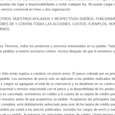
uedan dar lugar a responsabilidades o violar cualquier ley. No puede cargar cont
servicio comercial en línea u otra organización.
SOTROS, NUESTROS AFILIADOS Y RESPECTIVOS DUEÑOS, FUNCIONA
ORES DE Y CONTRA TODAS LAS ACCIONES, COSTOS, EJEMPLOS, H
MINOS.
tos Términos, todos los productos y servicios enumerados en su pedido. Tod
r pedidos a nuestro exclusivo criterio, incluso después de que le enviemos 
Sitio están sujetos a cambios sin previo aviso. El precio cobrado por un prod
el pedido. Los aumentos de precio solo se aplicarán a los pedidos realizados
 cargos se agregarán al total de su mercancía y se detallarán en su carrito 
exactitud u omisión relacionada con el precio y la disponibilidad de los produc
o es cancelado, emitiremos un crédito a la cuenta de su tarjeta de crédito po
or nosotros antes de que aceptemos un pedido. Aceptamos las principales tarj
 y completa, está debidamente autorizado para usar dicha tarjeta de crédito pa
urridos por usted a los precios publicados, incluidos los cargos de envío y ma
de su pedido. Aceptamos las principales tarjetas de crédito. Usted declara y 