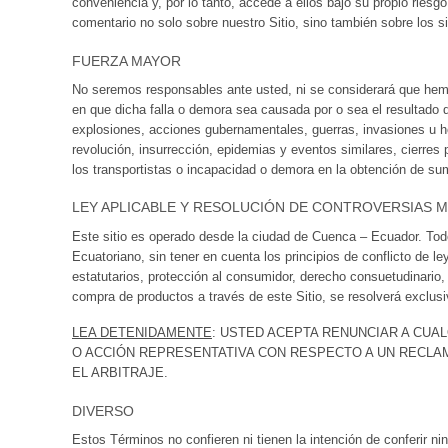
conveniencia y, por lo tanto, accede a ellos bajo su propio riesg
comentario no solo sobre nuestro Sitio, sino también sobre los si
FUERZA MAYOR
No seremos responsables ante usted, ni se considerará que hem
en que dicha falla o demora sea causada por o sea el resultado de
explosiones, acciones gubernamentales, guerras, invasiones u hos
revolución, insurrección, epidemias y eventos similares, cierres 
los transportistas o incapacidad o demora en la obtención de sum
LEY APLICABLE Y RESOLUCIÓN DE CONTROVERSIAS M
Este sitio es operado desde la ciudad de Cuenca – Ecuador. Todo
Ecuatoriano, sin tener en cuenta los principios de conflicto de le
estatutarios, protección al consumidor, derecho consuetudinario, 
compra de productos a través de este Sitio, se resolverá exclusi
LEA DETENIDAMENTE
: USTED ACEPTA RENUNCIAR A CUA
O ACCIÓN REPRESENTATIVA CON RESPECTO A UN RECLAM
EL ARBITRAJE.
DIVERSO
Estos Términos no confieren ni tienen la intención de conferir n