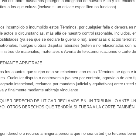
o. No obstante, buscamos proteger la integridad de nuestro Sitio y los enlace
tios a los que enlaza (incluso si un enlace específico no funciona).
os incumplido o incumplido estos Términos, por cualquier falla o demora en
 actos o circunstancias. más allá de nuestro control razonable, incluidos, en
tilidades (ya sea que se declare la guerra o no), amenazas o actos terroristas
patronales, huelgas u otras disputas laborales (estén o no relacionadas con n
inistros de materiales, materiales o Avería de telecomunicaciones o corte de
EDIANTE ARBITRAJE
s los asuntos que surjan de o se relacionen con estos Términos se rigen e in
yes. Cualquier disputa o controversia (ya sea por contrato, agravio o de otro t
agravio intencional, reclamos por mandato judicial y equitativos) entre usted
va y finalmente mediante arbitraje vinculante
LQUIER DERECHO DE LITIGAR RECLAMOS EN UN TRIBUNAL O ANTE U
O. OTROS DERECHOS QUE TENDRÍA SI FUERA A LA CORTE TAMBIÉN 
ingún derecho o recurso a ninguna persona que no sea usted (no terceros bene