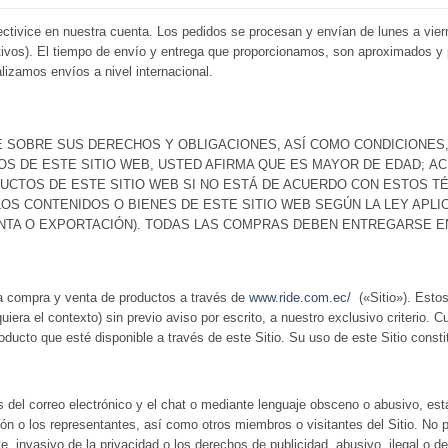
ctivice en nuestra cuenta. Los pedidos se procesan y envían de lunes a viern
 festivos). El tiempo de envío y entrega que proporcionamos, son aproximados
lizamos envíos a nivel internacional.
SOBRE SUS DERECHOS Y OBLIGACIONES, ASÍ COMO CONDICIONES,
OS DE ESTE SITIO WEB, USTED AFIRMA QUE ES MAYOR DE EDAD; A
UCTOS DE ESTE SITIO WEB SI NO ESTÁ DE ACUERDO CON ESTOS TÉ
 LOS CONTENIDOS O BIENES DE ESTE SITIO WEB SEGÚN LA LEY AP
NTA O EXPORTACIÓN). TODAS LAS COMPRAS DEBEN ENTREGARSE E
la compra y venta de productos a través de
www.ride.com.ec/
(«Sitio»). Esto
uiera el contexto) sin previo aviso por escrito, a nuestro exclusivo criterio. 
ducto que esté disponible a través de este Sitio. Su uso de este Sitio const
és del correo electrónico y el chat o mediante lenguaje obsceno o abusivo, est
ión o los representantes, así como otros miembros o visitantes del Sitio. No pu
invasivo de la privacidad o los derechos de publicidad, abusivo, ilegal o de