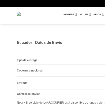
Saltar
al
contenido
HOMBRE
MUJER
NIÑOS
Ecuador_ Datos de Envío
Tipo de entrega
Cobertura nacional
Entrega
Control de envíos
Nota
> El servicio de LAARCOURIER está disponible de lunes a vierne