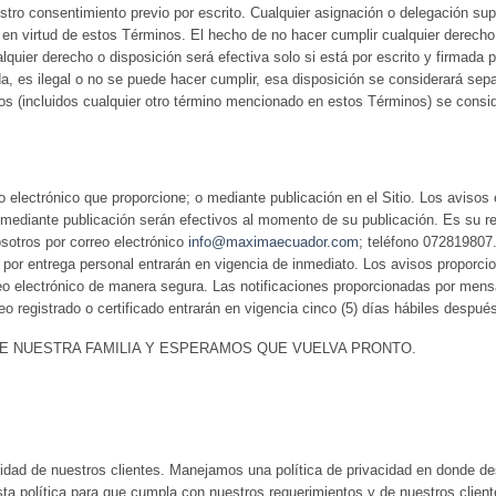
tro consentimiento previo por escrito. Cualquier asignación o delegación sup
 en virtud de estos Términos. El hecho de no hacer cumplir cualquier derecho
lquier derecho o disposición será efectiva solo si está por escrito y firmada
a, es ilegal o no se puede hacer cumplir, esa disposición se considerará sepa
s (incluidos cualquier otro término mencionado en estos Términos) se conside
 electrónico que proporcione; o mediante publicación en el Sitio. Los avisos
 mediante publicación serán efectivos al momento de su publicación. Es su re
sotros por correo electrónico
info@maximaecuador.com
; teléfono 072819807
s por entrega personal entrarán en vigencia de inmediato. Los avisos proporci
electrónico de manera segura. Las notificaciones proporcionadas por mensaje
o registrado o certificado entrarán en vigencia cinco (5) días hábiles despué
 NUESTRA FAMILIA Y ESPERAMOS QUE VUELVA PRONTO.
ad de nuestros clientes. Manejamos una política de privacidad en donde de
ta política para que cumpla con nuestros requerimientos y de nuestros client