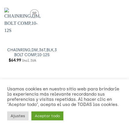
Añadir
a
Wishlist
CHAINRING,DM,36T,BLK,3
BOLT COMP,10-12S
$
64.99
Incl. IVA
Usamos cookies en nuestro sitio web para brindarle
Visa
MasterCard
American
Credit
Dinners
Discover
Mast
la experiencia más relevante recordando sus
Express
Card
Club
2
preferencias y visitas repetidas. Al hacer clic en
Visa
"Aceptar todo", acepta el uso de TODAS las cookies.
2
2
NOSOTROS
POLÍTICAS DE ENVÍO Y ENTREGA
Ajustes
Aceptar todo
Copyright 2026 ©
RIDE Theme