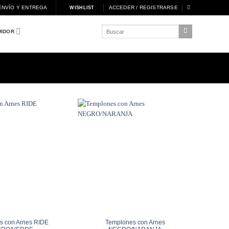
ENVÍO Y ENTREGA
ACCEDER / REGISTRARSE
WISHLIST
Buscar
UIDOR
por:
Añadir
Añadir
a
a
Wishlist
Wishlist
s con Arnes RIDE
Templones con Arnes