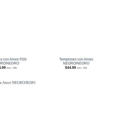
Añadir
Añadir
a
a
Wishlist
Wishlist
s con Arnes FOX
Templones con Arnes
RO/NEGRO
NEGRO/NEGRO
4.99
$
44.99
Incl. IVA
Incl. IVA
Añadir
a
Wishlist