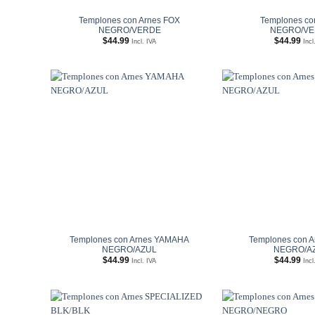
Templones con Arnes FOX
Templones co
NEGRO/VERDE
NEGRO/V
$
44.99
$
44.99
Incl. IVA
Incl
Añadir
a
Wishlist
Templones con Arnes YAMAHA
Templones con A
NEGRO/AZUL
NEGRO/A
$
44.99
$
44.99
Incl. IVA
Incl