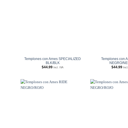
Añadir
a
Wishlist
Templones con Arnes SPECIALIZED
Templones con A
BLK/BLK
NEGRO/N
$
44.99
$
44.99
Incl. IVA
Incl
Añadir
a
Wishlist