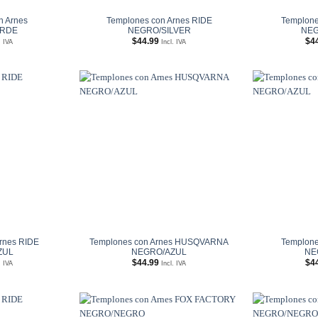
n Arnes
Templones con Arnes RIDE
Templone
ERDE
NEGRO/SILVER
NEG
$
44.99
$
4
. IVA
Incl. IVA
Añadir
Añadir
a
a
Wishlist
Wishlist
rnes RIDE
Templones con Arnes HUSQVARNA
Templone
ZUL
NEGRO/AZUL
NE
$
44.99
$
4
. IVA
Incl. IVA