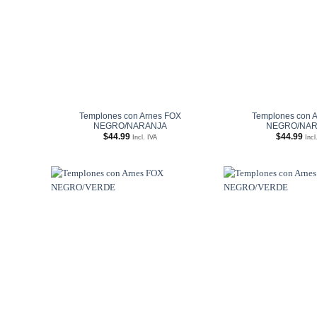
Templones con Arnes FOX
Templones con 
NEGRO/NARANJA
NEGRO/NAR
$
44.99
$
44.99
Incl. IVA
Incl
Añadir
a
Wishlist