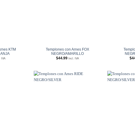
Arnes KTM
Templones con Arnes FOX
Templo
ANJA
NEGRO/AMARILLO
NEGR
$
44.99
$
4
. IVA
Incl. IVA
Añadir
Añadir
a
a
Wishlist
Wishlist