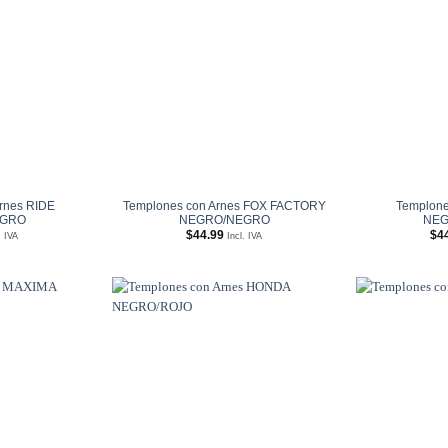
Añadir
Añadir
a
a
Wishlist
Wishlist
rnes RIDE
Templones con Arnes FOX FACTORY
Templone
EGRO
NEGRO/NEGRO
NEG
$
44.99
$
4
. IVA
Incl. IVA
Añadir
Añadir
a
a
Wishlist
Wishlist