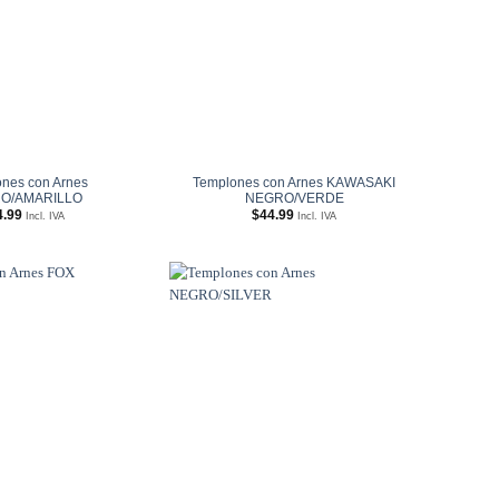
nes con Arnes
Templones con Arnes KAWASAKI
O/AMARILLO
NEGRO/VERDE
4.99
$
44.99
Incl. IVA
Incl. IVA
Añadir
Añadir
a
a
Wishlist
Wishlist