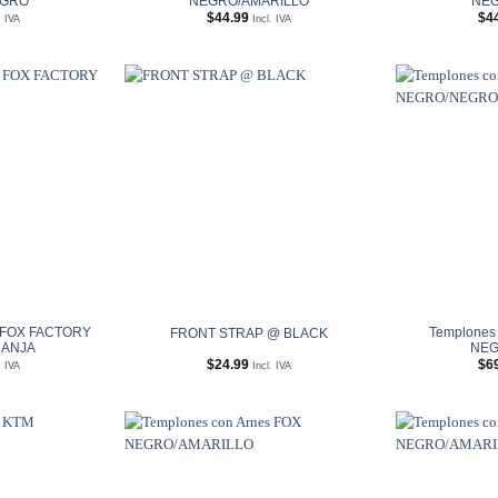
EGRO
NEGRO/AMARILLO
NEG
$
44.99
$
4
. IVA
Incl. IVA
Añadir
Añadir
a
a
Wishlist
Wishlist
s FOX FACTORY
Templones 
FRONT STRAP @ BLACK
ANJA
NEG
$
24.99
$
6
. IVA
Incl. IVA
Añadir
Añadir
a
a
Wishlist
Wishlist