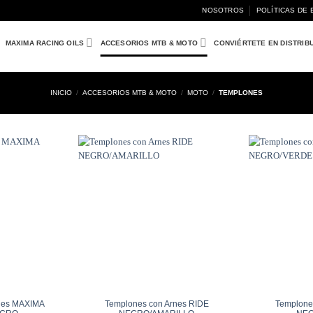
NOSOTROS
POLÍTICAS DE 
MAXIMA RACING OILS
ACCESORIOS MTB & MOTO
CONVIÉRTETE EN DISTRIB
INICIO
/
ACCESORIOS MTB & MOTO
/
MOTO
/
TEMPLONES
Añadir
Añadir
a
a
Wishlist
Wishlist
nes MAXIMA
Templones con Arnes RIDE
Templone