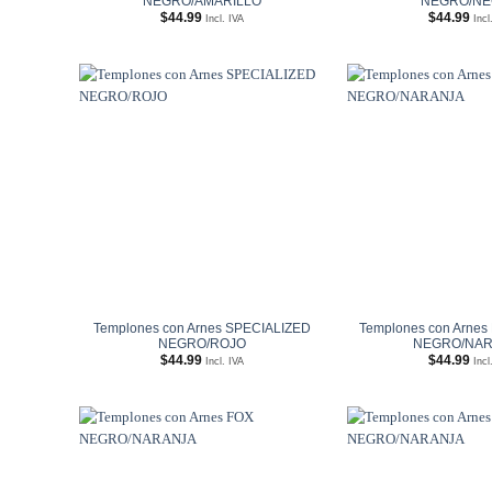
NEGRO/AMARILLO
NEGRO/N
$
44.99
$
44.99
Incl. IVA
Incl
Añadir
a
Wishlist
Templones con Arnes SPECIALIZED
Templones con Arne
NEGRO/ROJO
NEGRO/NAR
$
44.99
$
44.99
Incl. IVA
Incl
Añadir
a
Wishlist