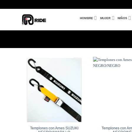
Saltar
al
contenido
HOMBRE
MUJER
NIÑOS
Añadir
a
Wishlist
Templones con Arnes SUZUKI
Templones con Ar