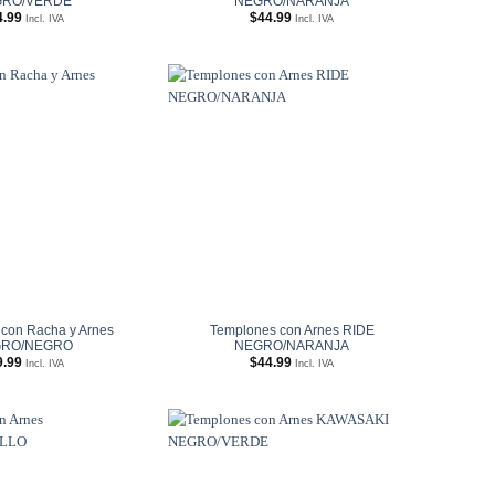
RO/VERDE
NEGRO/NARANJA
4.99
$
44.99
Incl. IVA
Incl. IVA
Añadir
Añadir
a
a
Wishlist
Wishlist
con Racha y Arnes
Templones con Arnes RIDE
RO/NEGRO
NEGRO/NARANJA
9.99
$
44.99
Incl. IVA
Incl. IVA
Añadir
Añadir
a
a
Wishlist
Wishlist