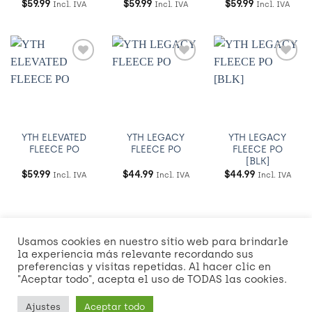
$
59.99
$
59.99
$
59.99
Incl. IVA
Incl. IVA
Incl. IVA
Añadir
Añadir
Añadir
a
a
a
Wishlist
Wishlist
Wishlist
YTH ELEVATED
YTH LEGACY
YTH LEGACY
FLEECE PO
FLEECE PO
FLEECE PO
[BLK]
$
59.99
$
44.99
$
44.99
Incl. IVA
Incl. IVA
Incl. IVA
Usamos cookies en nuestro sitio web para brindarle
Visa
MasterCard
American
Credit
Dinners
Discover
Mast
la experiencia más relevante recordando sus
Express
Card
Club
2
preferencias y visitas repetidas. Al hacer clic en
Visa
"Aceptar todo", acepta el uso de TODAS las cookies.
2
2
NOSOTROS
POLÍTICAS DE ENVÍO Y ENTREGA
Ajustes
Aceptar todo