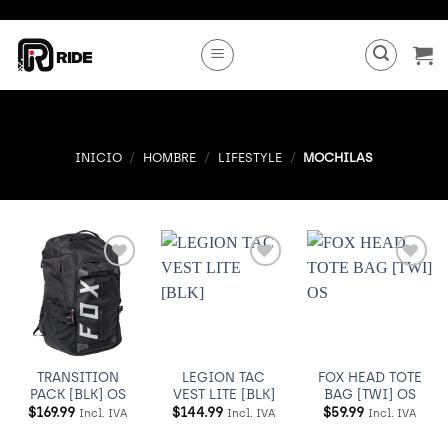
Saltar
al
contenido
INICIO
/
HOMBRE
/
LIFESTYLE
/
MOCHILAS
Añadir
Añadir
Añadir
a
a
a
Wishlist
Wishlist
Wishlist
TRANSITION
LEGION TAC
FOX HEAD TOTE
PACK [BLK] OS
VEST LITE [BLK]
BAG [TWI] OS
$
169.99
$
144.99
$
59.99
Incl. IVA
Incl. IVA
Incl. IVA