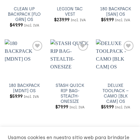
CLEAN UP
LEGION TAC
180 BACKPACK
BACKPACK [FLO
VEST
[SAN] OS
GRN] OS
$
239.99
$
59.99
Incl. IVA
Incl. IVA
$
49.99
Incl. IVA
Añadir
Añadir
Añadir
a
a
a
Wishlist
Wishlist
Wishlist
180 BACKPACK
STASH QUICK
DELUXE
[MDNT] OS
RIP BAG-
TOOLPACK –
STEALTH-
CAMO [BLK
$
59.99
Incl. IVA
ONESIZE
CAM] OS
$
79.99
$
59.99
Incl. IVA
Incl. IVA
Usamos cookies en nuestro sitio web para brindarle