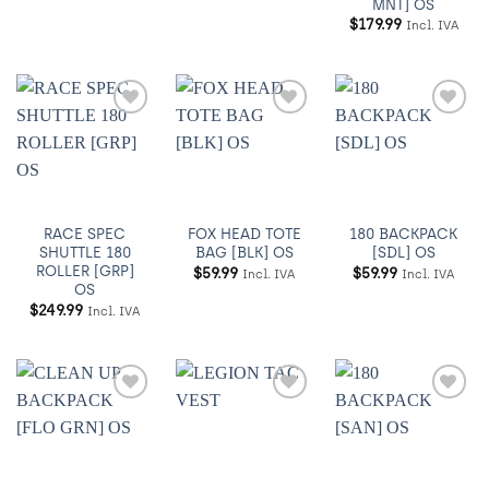
MNT] OS
$
179.99
Incl. IVA
Añadir
Añadir
Añadir
a
a
a
Wishlist
Wishlist
Wishlist
RACE SPEC
FOX HEAD TOTE
180 BACKPACK
SHUTTLE 180
BAG [BLK] OS
[SDL] OS
ROLLER [GRP]
$
59.99
$
59.99
Incl. IVA
Incl. IVA
OS
$
249.99
Incl. IVA
Añadir
Añadir
Añadir
a
a
a
Wishlist
Wishlist
Wishlist