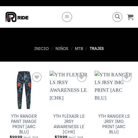
Saltar
al
contenido
INICIO
/
NIÑOS
/
MTB
/
TRAJES
Añadir
Añadir
Añadir
a
a
a
Wishlist
Wishlist
Wishlist
YTH RANGER
YTH FLEXAIR LS
YTH RANGER LS
PANT IMAGE
JRSY
JRSY IMG
PRINT [ARC
AWARENESS LE
PRINT [ARC
BLU]
[CHK]
BLU]
$
99.99
$
79.99
Incl. IVA
Incl. IVA