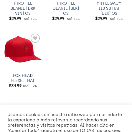
THROTTLE
THROTTLE
YTH LEGACY
BEANIE [DRK
BEANIE [BLK]
110 SB HAT
VIN] OS
OS
[BLK] OS
$
29.99
$
29.99
$
29.99
Incl. IVA
Incl. IVA
Incl. IVA
Añadir
a
Wishlist
FOX HEAD
FLEXFIT HAT
$
34.99
Incl. IVA
Usamos cookies en nuestro sitio web para brindarle
Visa
MasterCard
American
Credit
Dinners
Discover
Mast
la experiencia más relevante recordando sus
Express
Card
Club
2
preferencias y visitas repetidas. Al hacer clic en
Visa
"Aceptar todo", acepta el uso de TODAS las cookies.
2