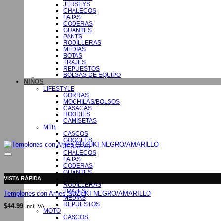
JERSEYS
CHALECOS
FAJAS
CODERAS
GUANTES
PANTS
RODILLERAS
MEDIAS
BOTAS
TRAJES
REPUESTOS
BOLSAS DE EQUIPO
NIÑOS
LIFESTYLE
GORRAS
MOCHILAS/BOLSOS
CASACAS
HOODIES
CAMISETAS
MTB
CASCOS
GOGGLES
JERSEYS
CHALECOS
FAJAS
CODERAS
GUANTES
PANTS
VISTA RÁPIDA
RODILLERAS
TRAJES
Templones con Arnes SUZUKI NEGRO/AMARILLO
MEDIAS
REPUESTOS
$
44.99
Incl. IVA
MOTO
CASCOS