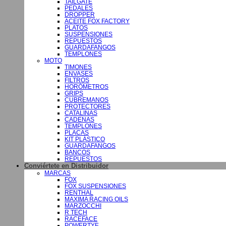
TAILGATE
PEDALES
DROPPER
ACEITE FOX FACTORY
PLATOS
SUSPENSIONES
REPUESTOS
GUARDAFANGOS
TEMPLONES
MOTO
TIMONES
ENVASES
FILTROS
HORÓMETROS
GRIPS
CUBREMANOS
PROTECTORES
CATALINAS
CADENAS
TEMPLONES
PLACAS
KIT PLÁSTICO
GUARDAFANGOS
BANCOS
REPUESTOS
Conviértete en Distribuidor
MARCAS
FOX
FOX SUSPENSIONES
RENTHAL
MAXIMA RACING OILS
MARZOCCHI
R TECH
RACEFACE
POWERTYE