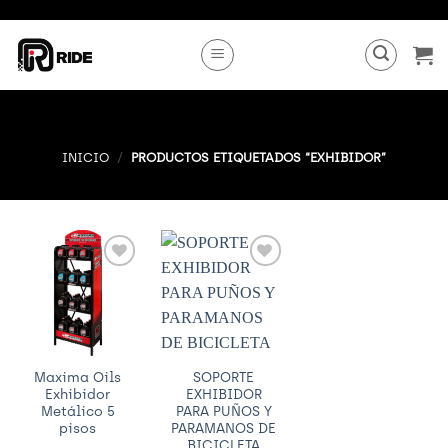
Saltar
al
contenido
INICIO
/
PRODUCTOS ETIQUETADOS “EXHIBIDOR”
Añadir
Añadir
a
a
Wishlist
Wishlist
Maxima Oils
SOPORTE
Exhibidor
EXHIBIDOR
Metálico 5
PARA PUÑOS Y
pisos
PARAMANOS DE
BICICLETA