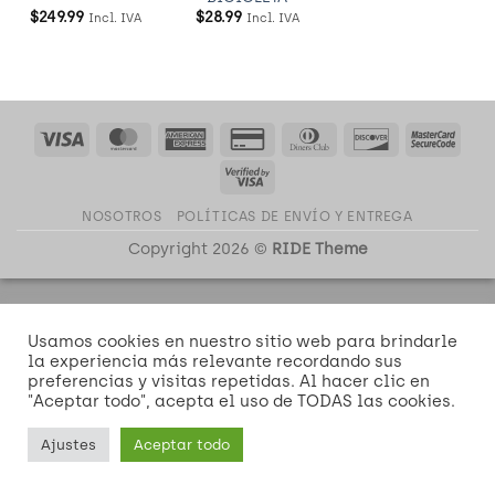
$
249.99
$
28.99
Incl. IVA
Incl. IVA
Visa
MasterCard
American
Credit
Dinners
Discover
Mast
Express
Card
Club
2
Visa
2
2
NOSOTROS
POLÍTICAS DE ENVÍO Y ENTREGA
Copyright 2026 ©
RIDE Theme
Usamos cookies en nuestro sitio web para brindarle
la experiencia más relevante recordando sus
preferencias y visitas repetidas. Al hacer clic en
"Aceptar todo", acepta el uso de TODAS las cookies.
Ajustes
Aceptar todo