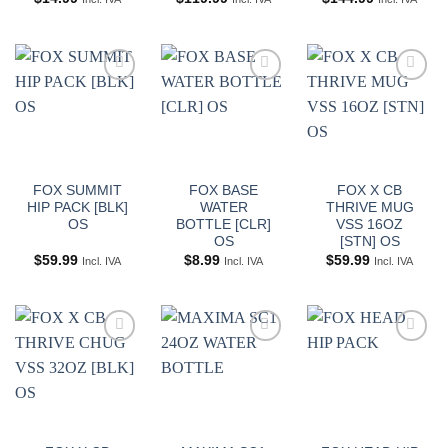
Añadir
Añadir
Añadir
a
a
a
Wishlist
Wishlist
Wishlist
FOX SUMMIT
FOX BASE
FOX X CB
HIP PACK [BLK]
WATER
THRIVE MUG
OS
BOTTLE [CLR]
VSS 16OZ
OS
[STN] OS
$
59.99
$
8.99
$
59.99
Incl. IVA
Incl. IVA
Incl. IVA
Añadir
Añadir
Añadir
a
a
a
Wishlist
Wishlist
Wishlist