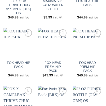
FOX X CB
MAXIMA SC1
FOX HEAD HIP
THRIVE CHUG
24OZ WATER
PACK
VSS 32OZ [BLK]
BOTTLE
OS
$
49.99
$
9.99
$
44.99
Incl. IVA
Incl. IVA
Incl. IVA
Añadir
Añadir
Añadir
a
a
a
Wishlist
Wishlist
Wishlist
FOX HEAD HIP
FOX HEAD
FOX HEAD
PACK
PREM HIP
PREM HIP
PACK
PACK
$
44.99
$
49.99
$
49.99
Incl. IVA
Incl. IVA
Incl. IVA
Añadir
Añadir
Añadir
a
a
a
Wishlist
Wishlist
Wishlist