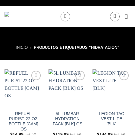
Saltar
al
contenido
INICIO
/
PRODUCTOS ETIQUETADOS “HIDRATACIÓN”
Añadir
Añadir
Añadir
a
a
a
Wishlist
Wishlist
Wishlist
REFUEL
5L LUMBAR
LEGION TAC
PURIST 22 OZ
HYDRATION
VEST LITE
BOTTLE [CAM]
PACK [BLK] OS
[BLK]
OS
$
14.99
$
119.99
$
144.99
Incl. IVA
Incl. IVA
Incl. IVA