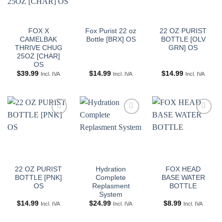
FOX X
Fox Purist 22 oz
22 OZ PURIST
CAMELBAK
Bottle [BRX] OS
BOTTLE [OLV
THRIVE CHUG
GRN] OS
25OZ [CHAR]
OS
$
39.99
$
14.99
$
14.99
Incl. IVA
Incl. IVA
Incl. IVA
Añadir
Añadir
Añadir
a
a
a
Wishlist
Wishlist
Wishlist
22 OZ PURIST
Hydration
FOX HEAD
BOTTLE [PNK]
Complete
BASE WATER
OS
Replasment
BOTTLE
System
$
14.99
$
24.99
$
8.99
Incl. IVA
Incl. IVA
Incl. IVA