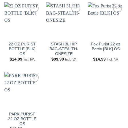
Añadir
Añadir
Añadir
a
a
a
Wishlist
Wishlist
Wishlist
22 OZ PURIST
STASH 3L HIP
Fox Purist 22 oz
BOTTLE [BLK]
BAG-STEALTH-
Bottle [BLK] OS
OS
ONESIZE
$
14.99
$
99.99
$
14.99
Incl. IVA
Incl. IVA
Incl. IVA
Añadir
a
Wishlist
PARK PURIST
22 OZ BOTTLE
OS