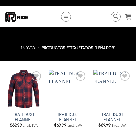
Saltar
al
contenido
INICIO
/
PRODUCTOS ETIQUETADOS “LEÑADOR”
Añadir
Añadir
Añadir
a
a
a
Wishlist
Wishlist
Wishlist
TRAILDUST
TRAILDUST
TRAILDUST
FLANNEL
FLANNEL
FLANNEL
$
69.99
$
69.99
$
69.99
Incl. IVA
Incl. IVA
Incl. IVA