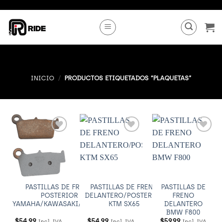
Saltar
al
contenido
INICIO
/
PRODUCTOS ETIQUETADOS “PLAQUETAS”
Añadir
Añadir
Añadir
a
a
a
Wishlist
Wishlist
Wishlist
PASTILLAS DE FRENO
PASTILLAS DE FRENO
PASTILLAS DE
POSTERIOR
DELANTERO/POSTERIOR
FRENO
YAMAHA/KAWASAKI/SUZUKI
KTM SX65
DELANTERO
BMW F800
$
54.99
$
54.99
$
59.99
Incl. IVA
Incl. IVA
Incl. IVA