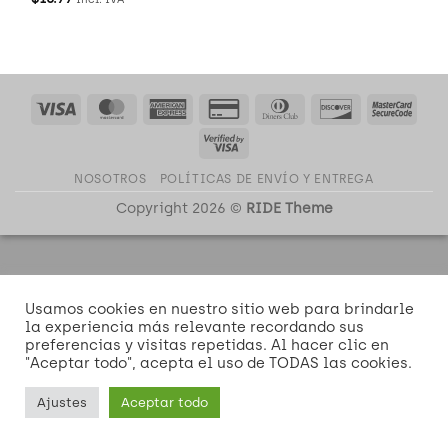
Visa
MasterCard
American
Credit
Dinners
Discover
Mast
Express
Card
Club
2
Visa
2
2
NOSOTROS
POLÍTICAS DE ENVÍO Y ENTREGA
Copyright 2026 ©
RIDE Theme
Usamos cookies en nuestro sitio web para brindarle
la experiencia más relevante recordando sus
preferencias y visitas repetidas. Al hacer clic en
"Aceptar todo", acepta el uso de TODAS las cookies.
Ajustes
Aceptar todo