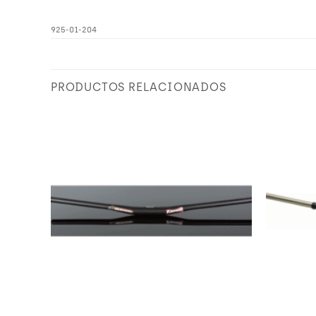
925-01-204
PRODUCTOS RELACIONADOS
Añadir
Añadir
a
a
Wishlist
Wishlist