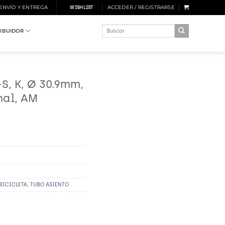
 ENVÍO Y ENTREGA
ACCEDER / REGISTRARSE
WISHLIST
Buscar
RIBUIDOR
por:
-S, K, Ø 30.9mm,
nal, AM
BICICLETA
,
TUBO ASIENTO