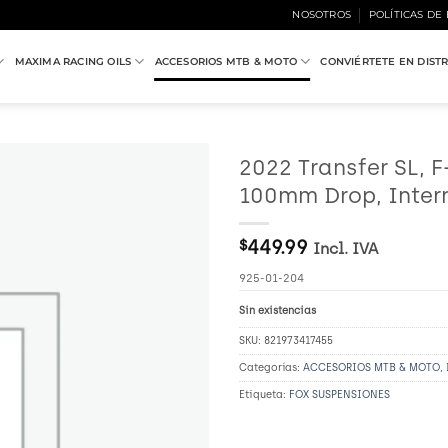
NOSOTROS
POLÍTICAS DE
MAXIMA RACING OILS
ACCESORIOS MTB & MOTO
CONVIÉRTETE EN DIST
2022 Transfer SL, F
100mm Drop, Inter
Añadir
a
Wishlist
$
449.99
Incl. IVA
925-01-204
Sin existencias
SKU:
821973417455
Categorías:
ACCESORIOS MTB & MOTO
,
Etiqueta:
FOX SUSPENSIONES