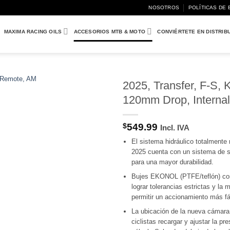
NOSOTROS
POLÍTICAS DE 
MAXIMA RACING OILS
ACCESORIOS MTB & MOTO
CONVIÉRTETE EN DISTRIB
2025, Transfer, F-S,
120mm Drop, Interna
Añadir
a
Wishlist
$
549.99
Incl. IVA
El sistema hidráulico totalmente 
2025 cuenta con un sistema de 
para una mayor durabilidad.
Bujes EKONOL (PTFE/teflón) con
lograr tolerancias estrictas y la 
permitir un accionamiento más fá
La ubicación de la nueva cámara 
ciclistas recargar y ajustar la pr