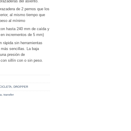
brazaderas del asiento.
brazadera de 2 pernos que los
terior, al mismo tiempo que
 peso al mínimo
con hasta 240 mm de caída y
m en incrementos de 5 mm)
 rápida sin herramientas
 más sencillas. La baja
 una presión de
con sillín con o sin peso.
CICLETA
,
DROPPER
ja
,
transfer