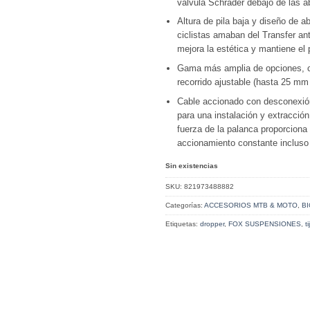
válvula Schrader debajo de las a
Altura de pila baja y diseño de a
ciclistas amaban del Transfer an
mejora la estética y mantiene el
Gama más amplia de opciones, 
recorrido ajustable (hasta 25 m
Cable accionado con desconexión
para una instalación y extracción
fuerza de la palanca proporciona
accionamiento constante incluso 
Sin existencias
SKU:
821973488882
Categorías:
ACCESORIOS MTB & MOTO
,
BI
Etiquetas:
dropper
,
FOX SUSPENSIONES
,
ti