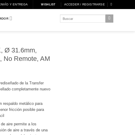
ENVÍO Y ENTREGA
ACCEDER / REGISTRARSE
WISHLIST
Buscar
UIDOR
por:
 K, Ø 31.6mm,
l, No Remote, AM
rediseñado de la Transfer
sellado completamente nuevo
 respaldo metálico para
menor fricción posible para
cil
de aire permite a los
esión de aire a través de una