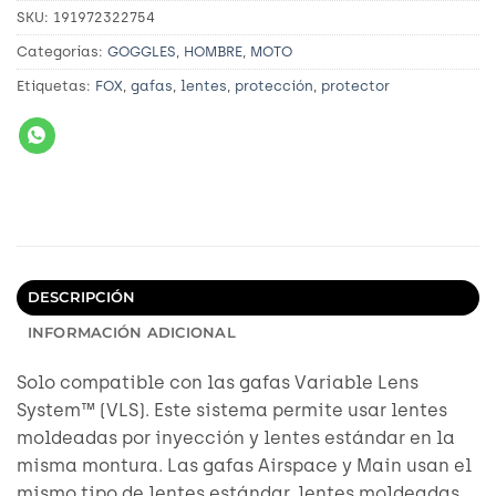
SKU:
191972322754
Categorías:
GOGGLES
,
HOMBRE
,
MOTO
Etiquetas:
FOX
,
gafas
,
lentes
,
protección
,
protector
DESCRIPCIÓN
INFORMACIÓN ADICIONAL
Solo compatible con las gafas Variable Lens
System™ (VLS). Este sistema permite usar lentes
moldeadas por inyección y lentes estándar en la
misma montura. Las gafas Airspace y Main usan el
mismo tipo de lentes estándar, lentes moldeadas