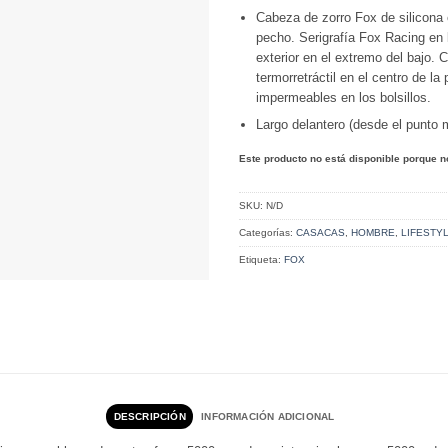
Cabeza de zorro Fox de silicona 
pecho. Serigrafía Fox Racing en 
exterior en el extremo del bajo. C
termorretráctil en el centro de la
impermeables en los bolsillos.
Largo delantero (desde el punto
Este producto no está disponible porque n
SKU:
N/D
Categorías:
CASACAS
,
HOMBRE
,
LIFESTY
Etiqueta:
FOX
DESCRIPCIÓN
INFORMACIÓN ADICIONAL