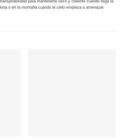
anspirabilidad para mantenerte seco y caliente cuando llega la
a pista o en la montaña cuando el cielo empieza a amenazar.
Añadir
Añadir
a
a
Wishlist
Wishlist