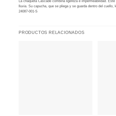
La chaqueta Cascade combina ligereza e impermeabilidad. Este i
lluvia. Su capucha, que se pliega y se guarda dentro del cuello,
24087-001-S
PRODUCTOS RELACIONADOS
Añadir
a
Wishlist