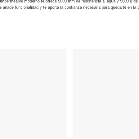
mpermeable moderno te ofrece 5000 mm de resistencia al agua y 5000 g de tr
 le añade funcionalidad y te aporta la confianza necesaria para quedarte en l
Añadir
a
Wishlist