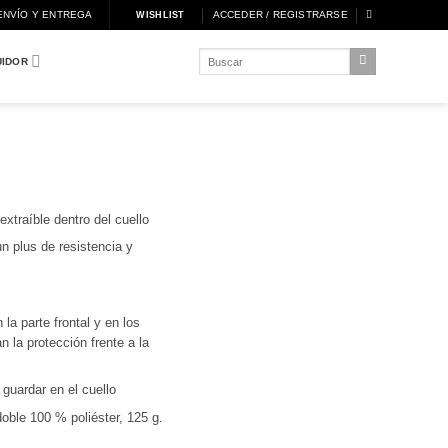
ENVÍO Y ENTREGA
ACCEDER / REGISTRARSE
WISHLIST
Buscar
UIDOR
por:
xtraíble dentro del cuello
un plus de resistencia y
a parte frontal y en los
 la protección frente a la
guardar en el cuello
doble 100 % poliéster, 125 g.