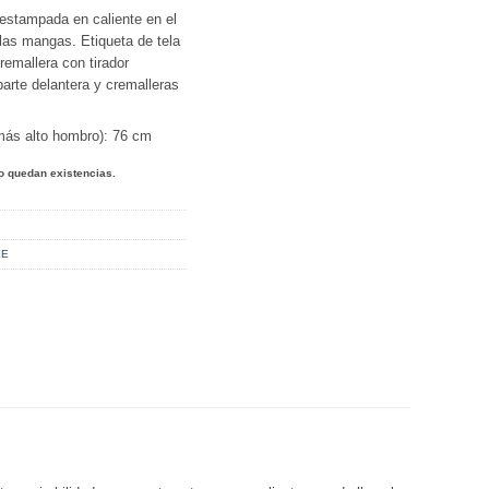
estampada en caliente en el
las mangas. Etiqueta de tela
remallera con tirador
 parte delantera y cremalleras
 más alto hombro): 76 cm
o quedan existencias.
LE