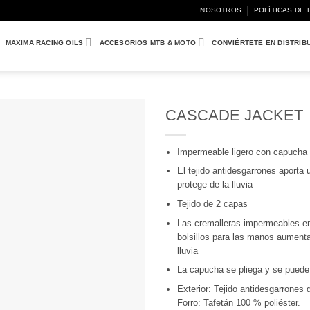
NOSOTROS
POLÍTICAS DE 
MAXIMA RACING OILS
ACCESORIOS MTB & MOTO
CONVIÉRTETE EN DISTRIB
CASCADE JACKET
Añadir
a
Impermeable ligero con capucha e
Wishlist
El tejido antidesgarrones aporta 
protege de la lluvia
Tejido de 2 capas
Las cremalleras impermeables en l
bolsillos para las manos aumentan
lluvia
La capucha se pliega y se puede 
Exterior: Tejido antidesgarrones 
Forro: Tafetán 100 % poliéster.