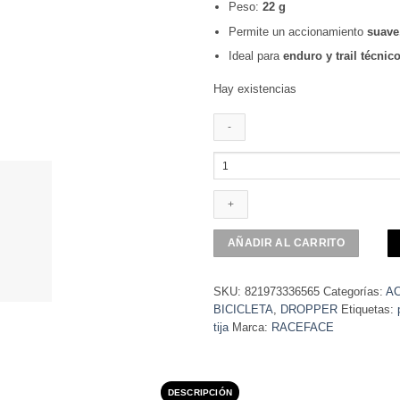
Peso:
22 g
Permite un accionamiento
suave
Ideal para
enduro y trail técnic
Hay existencias
UNI
REMOTE,DROPPERPOST,TURBINE-
R,BLK
cantidad
AÑADIR AL CARRITO
SKU:
821973336565
Categorías:
A
BICICLETA
,
DROPPER
Etiquetas:
tija
Marca:
RACEFACE
DESCRIPCIÓN