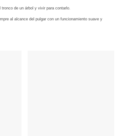
ronco de un árbol y vivir para contarlo.
iempre al alcance del pulgar con un funcionamiento suave y
Añadir
Añadir
a
a
Wishlist
Wishlist