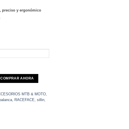
, preciso y ergonómico
o
COMPRAR AHORA
CCESORIOS MTB & MOTO
,
palanca
,
RACEFACE
,
sillin
,