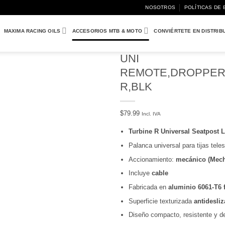
NOSOTROS
POLÍTICAS DE 
MAXIMA RACING OILS
ACCESORIOS MTB & MOTO
CONVIÉRTETE EN DISTRIB
UNI
REMOTE,DROPPER
Añadir
R,BLK
a
Wishlist
$
79.99
Incl. IVA
Turbine R Universal Seatpost L
Palanca universal para tijas tele
Accionamiento:
mecánico (Mech
Incluye
cable
Fabricada en
aluminio 6061-T6 
Superficie texturizada
antidesliz
Diseño compacto, resistente y de