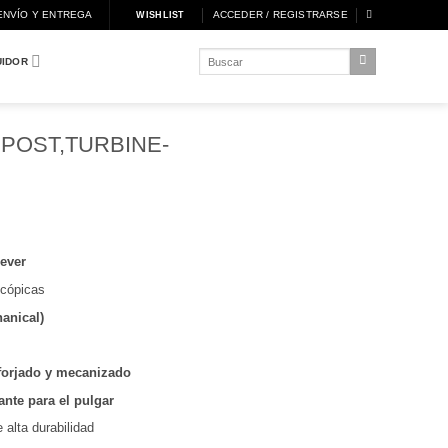
ENVÍO Y ENTREGA
ACCEDER / REGISTRARSE
WISHLIST
Buscar
UIDOR
por:
POST,TURBINE-
ever
scópicas
anical)
forjado y mecanizado
ante para el pulgar
 alta durabilidad