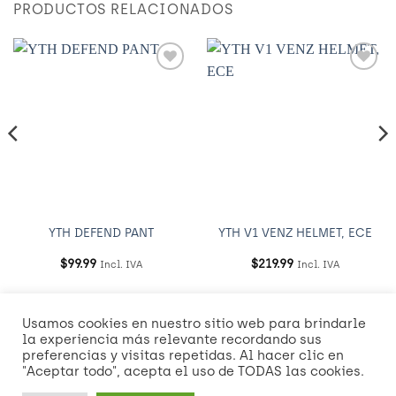
PRODUCTOS RELACIONADOS
Añadir
Añadir
a
a
Wishlist
Wishlist
YTH DEFEND PANT
YTH V1 VENZ HELMET, ECE
$
99.99
$
219.99
Incl. IVA
Incl. IVA
Usamos cookies en nuestro sitio web para brindarle
Visa
MasterCard
American
Credit
Dinners
Discover
Mast
la experiencia más relevante recordando sus
Express
Card
Club
2
preferencias y visitas repetidas. Al hacer clic en
Visa
"Aceptar todo", acepta el uso de TODAS las cookies.
2
2