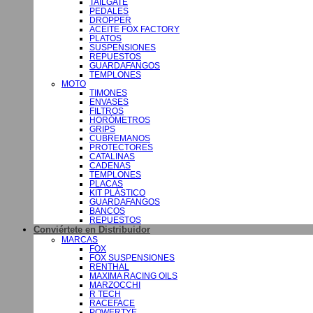
TAILGATE
PEDALES
DROPPER
ACEITE FOX FACTORY
PLATOS
SUSPENSIONES
REPUESTOS
GUARDAFANGOS
TEMPLONES
MOTO
TIMONES
ENVASES
FILTROS
HORÓMETROS
GRIPS
CUBREMANOS
PROTECTORES
CATALINAS
CADENAS
TEMPLONES
PLACAS
KIT PLÁSTICO
GUARDAFANGOS
BANCOS
REPUESTOS
Conviértete en Distribuidor
MARCAS
FOX
FOX SUSPENSIONES
RENTHAL
MAXIMA RACING OILS
MARZOCCHI
R TECH
RACEFACE
POWERTYE