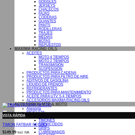
GOGGLES
JERSEYS
CHALECOS
FAJAS
CODERAS
GUANTES
PANTS
RODILLERAS
TRAJES
MEDIAS
BOTAS
REPUESTOS
MAXIMA RACING OILS
ACEITES
MOTO 4 TIEMPOS
MOTO 2 TIEMPOS
TRANSMISIÓN
SUSPENSIÓN
PRODUCTOS PARA CADENA
PRODUCTOS PARA FILTRO DE AIRE
ADITIVOS DE GASOLINA
LÍQUIDO DE FRENOS
REFRIGERANTES
PRODUCTOS PARA MANTENIMIENTO
ACEITE PARA UTV´S 4 TIEMPOS
ACCESORIOS MAXIMA RACING OILS
ACCESORIOS MTB & MOTO
Asesoría
BICICLETA
VISTA RÁPIDA
AROS
TIMONES
STEM/CODOS
TIMON FATBAR NEGRO
GRIPS
CUBREMANOS
$
149.99
Incl. IVA