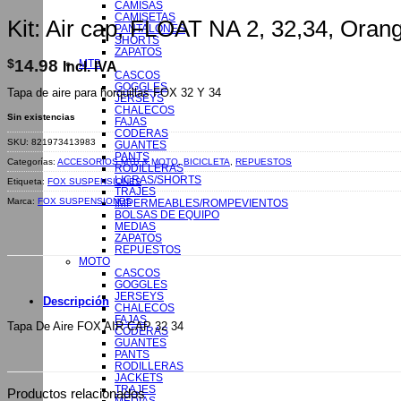
CAMISAS
CAMISETAS
Kit: Air cap, FLOAT NA 2, 32,34, Oran
PANTALONES
SHORTS
ZAPATOS
$
14.98
MTB
Incl. IVA
CASCOS
GOGGLES
Tapa de aire para horquillas FOX 32 Y 34
JERSEYS
CHALECOS
Sin existencias
FAJAS
CODERAS
SKU:
821973413983
GUANTES
PANTS
Categorías:
ACCESORIOS MTB & MOTO
,
BICICLETA
,
REPUESTOS
RODILLERAS
LICRAS/SHORTS
Etiqueta:
FOX SUSPENSIONES
TRAJES
Marca:
FOX SUSPENSIONES
IMPERMEABLES/ROMPEVIENTOS
BOLSAS DE EQUIPO
MEDIAS
ZAPATOS
REPUESTOS
MOTO
CASCOS
GOGGLES
JERSEYS
Descripción
CHALECOS
FAJAS
Tapa De Aire FOX AIR CAP 32 34
CODERAS
GUANTES
PANTS
RODILLERAS
JACKETS
TRAJES
Productos relacionados
MEDIAS