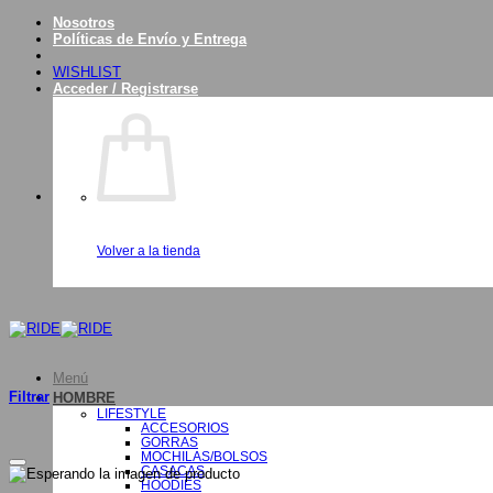
Saltar
Nosotros
al
Políticas de Envío y Entrega
contenido
WISHLIST
Acceder / Registrarse
Volver a la tienda
Menú
Filtrar
HOMBRE
LIFESTYLE
ACCESORIOS
GORRAS
MOCHILAS/BOLSOS
CASACAS
HOODIES