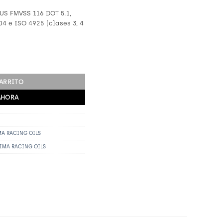
US FMVSS 116 DOT 5.1,
04 e ISO 4925 (clases 3, 4
oz) cantidad
CARRITO
AHORA
A RACING OILS
IMA RACING OILS