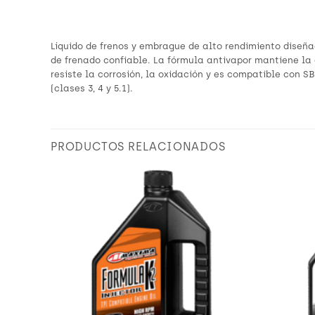
Líquido de frenos y embrague de alto rendimiento diseña
de frenado confiable. La fórmula antivapor mantiene la
resiste la corrosión, la oxidación y es compatible con S
(clases 3, 4 y 5.1).
PRODUCTOS RELACIONADOS
Añadir
Añadir
a
a
Wishlist
Wishlist