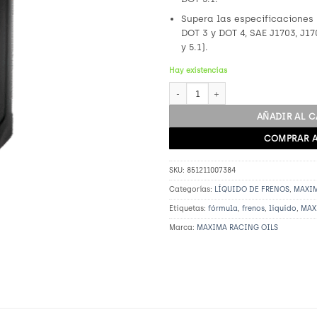
Supera las especificaciones 
DOT 3 y DOT 4, SAE J1703, J17
y 5.1).
Hay existencias
Líquido de Freno DOT 5.1 Brake (16.9
AÑADIR AL 
COMPRAR 
SKU:
851211007384
Categorías:
LÍQUIDO DE FRENOS
,
MAXIM
Etiquetas:
fórmula
,
frenos
,
liquido
,
MAX
Marca:
MAXIMA RACING OILS