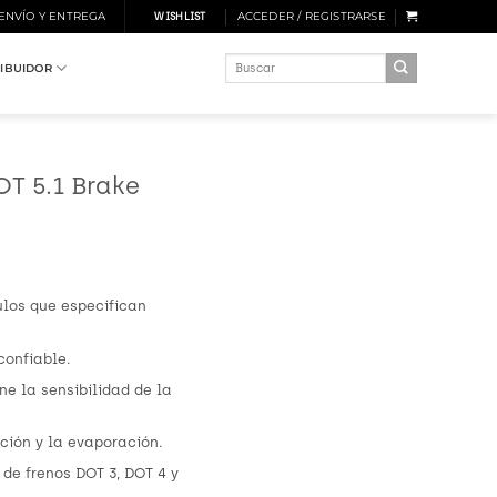
 ENVÍO Y ENTREGA
ACCEDER / REGISTRARSE
WISHLIST
Buscar
RIBUIDOR
por:
OT 5.1 Brake
ulos que especifican
confiable.
e la sensibilidad de la
ación y la evaporación.
 de frenos DOT 3, DOT 4 y