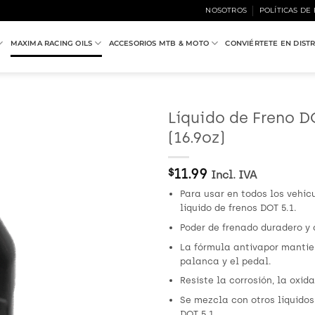
NOSOTROS
POLÍTICAS DE
MAXIMA RACING OILS
ACCESORIOS MTB & MOTO
CONVIÉRTETE EN DIST
Líquido de Freno D
(16.9oz)
Añadir
a
Wishlist
$
11.99
Incl. IVA
Para usar en todos los vehíc
líquido de frenos DOT 5.1.
Poder de frenado duradero y 
La fórmula antivapor mantien
palanca y el pedal.
Resiste la corrosión, la oxid
Se mezcla con otros líquidos
DOT 5.1.