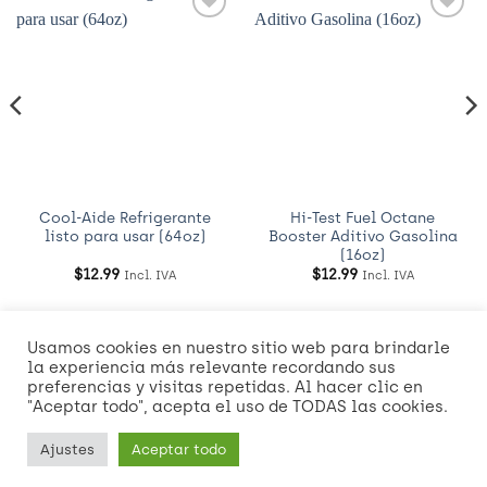
Añadir
Añadir
a
a
Wishlist
Wishlist
Cool-Aide Refrigerante
Hi-Test Fuel Octane
listo para usar (64oz)
Booster Aditivo Gasolina
(16oz)
$
12.99
$
12.99
Incl. IVA
Incl. IVA
Usamos cookies en nuestro sitio web para brindarle
Visa
MasterCard
American
Credit
Dinners
Discover
Mast
la experiencia más relevante recordando sus
Express
Card
Club
2
preferencias y visitas repetidas. Al hacer clic en
Visa
"Aceptar todo", acepta el uso de TODAS las cookies.
2
2
NOSOTROS
POLÍTICAS DE ENVÍO Y ENTREGA
Ajustes
Aceptar todo
Copyright 2026 ©
RIDE Theme