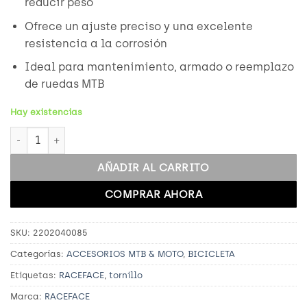
reducir peso
Ofrece un ajuste preciso y una excelente
resistencia a la corrosión
Ideal para mantenimiento, armado o reemplazo
de ruedas MTB
Hay existencias
NIPPLE, ALLOY, BLACK cantidad
AÑADIR AL CARRITO
COMPRAR AHORA
SKU:
2202040085
Categorías:
ACCESORIOS MTB & MOTO
,
BICICLETA
Etiquetas:
RACEFACE
,
tornillo
Marca:
RACEFACE