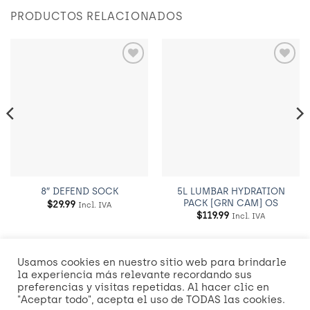
PRODUCTOS RELACIONADOS
Añadir
Añadir
a
a
Wishlist
Wishlist
5L LUMBAR HYDRATION
8″ DEFEND SOCK
PACK [GRN CAM] OS
$
29.99
Incl. IVA
$
119.99
Incl. IVA
Usamos cookies en nuestro sitio web para brindarle
Visa
MasterCard
American
Credit
Dinners
Discover
Mast
la experiencia más relevante recordando sus
Express
Card
Club
2
preferencias y visitas repetidas. Al hacer clic en
Visa
"Aceptar todo", acepta el uso de TODAS las cookies.
2
2