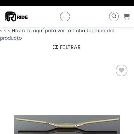
Saltar
al
contenido
< < <
Haz clic aquí para ver la ficha técnica del
producto
FILTRAR
Añadir
a
Wishlist