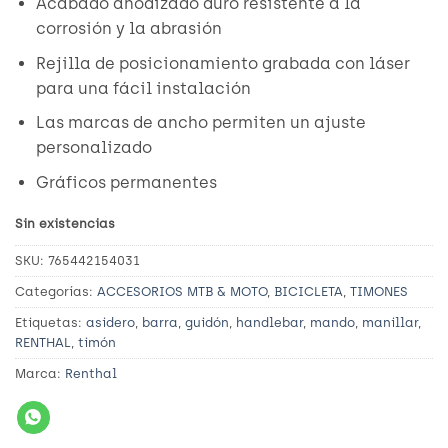
Acabado anodizado duro resistente a la
corrosión y la abrasión
Rejilla de posicionamiento grabada con láser
para una fácil instalación
Las marcas de ancho permiten un ajuste
personalizado
Gráficos permanentes
Sin existencias
SKU:
765442154031
Categorías:
ACCESORIOS MTB & MOTO
,
BICICLETA
,
TIMONES
Etiquetas:
asidero
,
barra
,
guidón
,
handlebar
,
mando
,
manillar
,
RENTHAL
,
timón
Marca:
Renthal