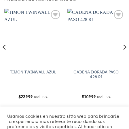
Añadir
Añadir
a
a
Wishlist
Wishlist
CADENA DORADA PASO
TIMON TWINWALL AZUL
428 R1
$
239.99
$
109.99
Incl. IVA
Incl. IVA
Usamos cookies en nuestro sitio web para brindarle
Visa
MasterCard
American
Credit
Dinners
Discover
Mast
la experiencia más relevante recordando sus
Express
Card
Club
2
preferencias y visitas repetidas. Al hacer clic en