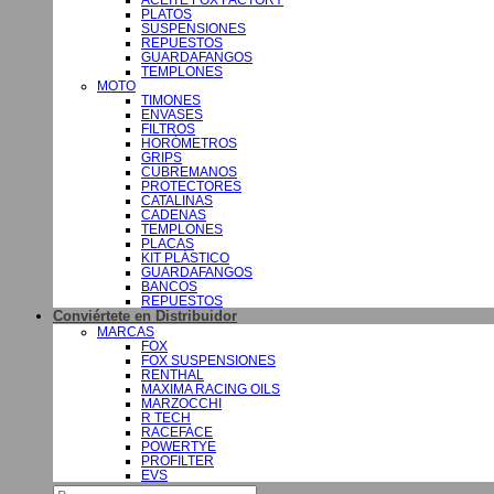
PLATOS
SUSPENSIONES
REPUESTOS
GUARDAFANGOS
TEMPLONES
MOTO
TIMONES
ENVASES
FILTROS
HORÓMETROS
GRIPS
CUBREMANOS
PROTECTORES
CATALINAS
CADENAS
TEMPLONES
PLACAS
KIT PLÁSTICO
GUARDAFANGOS
BANCOS
REPUESTOS
Conviértete en Distribuidor
MARCAS
FOX
FOX SUSPENSIONES
RENTHAL
MAXIMA RACING OILS
MARZOCCHI
R TECH
RACEFACE
POWERTYE
PROFILTER
EVS
Buscar