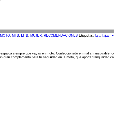
MOTO
,
MTB
,
MTB
,
MUJER
,
RECOMENDACIONES
Etiquetas:
faja
,
fajas
,
F
a la espalda siempre que vayas en moto. Confeccionado en malla transpirable,
 un gran complemento para tu seguridad en la moto, que aporta tranquilidad ca