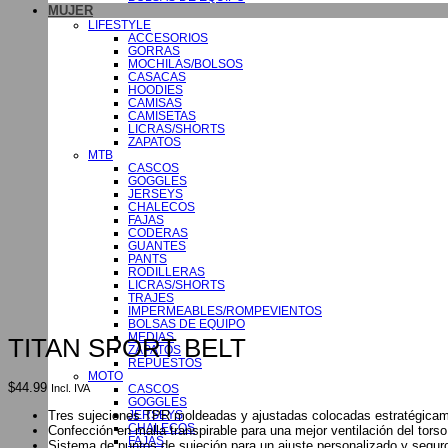
MUJER
LIFESTYLE
ACCESORIOS
GORRAS
MOCHILAS/BOLSOS
CASACAS
HOODIES
CAMISAS
CAMISETAS
LICRAS/SHORTS
ZAPATOS
MTB
CASCOS
GOGGLES
JERSEYS
CHALECOS
FAJAS
CODERAS
GUANTES
PANTS
RODILLERAS
LICRAS/SHORTS
TRAJES
IMPERMEABLES/ROMPEVIENTOS
BOLSAS DE EQUIPO
MEDIAS
TITAN SPORT BELT
ZAPATOS
REPUESTOS
MOTO
$
44.99
Incl. IVA
CASCOS
GOGGLES
Tres sujeciones TPR moldeadas y ajustadas colocadas estratégicam
JERSEYS
CHALECOS
Confección en malla transpirable para una mejor ventilación del torso
FAJAS
Sistema de puntos de sujeción para un ajuste personalizado y segur