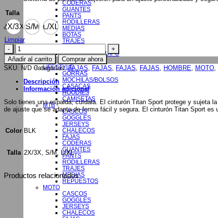
CODERAS
GUANTES
Talla
PANTS
RODILLERAS
2X/3X
S/M
L/XL
MEDIAS
BOTAS
Limpiar
TRAJES
TITAN
REPUESTOS
BOLSAS DE EQUIPO
SPORT
Añadir al carrito
Comprar ahora
NIÑOS
BELT
LIFESTYLE
SKU:
N/D
Categorías:
FAJAS
,
FAJAS
,
FAJAS
,
FAJAS
,
HOMBRE
,
MOTO
,
cantidad
GORRAS
MOCHILAS/BOLSOS
Descripción
CASACAS
Información adicional
HOODIES
CAMISETAS
Solo tienes una espalda; cuídala. El cinturón Titan Sport protege y sujet
MTB
de ajuste que se adapta de forma fácil y segura. El cinturón Titan Sport es
CASCOS
GOGGLES
JERSEYS
BLK
Color
CHALECOS
FAJAS
CODERAS
GUANTES
2X/3X, S/M, L/XL
Talla
PANTS
RODILLERAS
TRAJES
Productos relacionados
MEDIAS
REPUESTOS
MOTO
CASCOS
GOGGLES
JERSEYS
CHALECOS