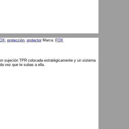
OX
,
protección
,
protector
Marca:
FOX
 con sujeción TPR colocada estratégicamente y un sistema
da vez que te subas a ella.