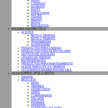
FAJAS
CODERAS
GUANTES
PANTS
RODILLERAS
TRAJES
MEDIAS
BOTAS
REPUESTOS
MAXIMA RACING OILS
ACEITES
MOTO 4 TIEMPOS
MOTO 2 TIEMPOS
TRANSMISIÓN
SUSPENSIÓN
PRODUCTOS PARA CADENA
PRODUCTOS PARA FILTRO DE AIRE
ADITIVOS DE GASOLINA
LÍQUIDO DE FRENOS
REFRIGERANTES
PRODUCTOS PARA MANTENIMIENTO
ACEITE PARA UTV´S 4 TIEMPOS
ACCESORIOS MAXIMA RACING OILS
ACCESORIOS MTB & MOTO
Asesoría
BICICLETA
AROS
TIMONES
STEM/CODOS
GRIPS
CUBREMANOS
TAILGATE
PEDALES
DROPPER
ACEITE FOX FACTORY