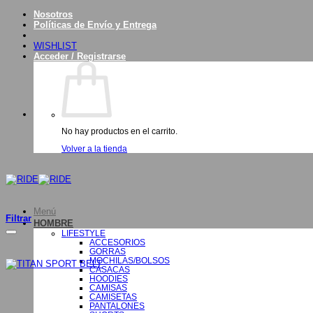
Saltar
Nosotros
al
Políticas de Envío y Entrega
contenido
WISHLIST
Acceder / Registrarse
No hay productos en el carrito.
Volver a la tienda
Menú
Filtrar
HOMBRE
LIFESTYLE
ACCESORIOS
GORRAS
MOCHILAS/BOLSOS
CASACAS
HOODIES
CAMISAS
CAMISETAS
PANTALONES