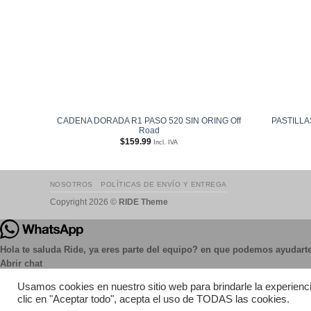
CADENA DORADA R1 PASO 520 SIN ORING Off
PASTILL
Road
$
159.99
Incl. IVA
NOSOTROS
POLÍTICAS DE ENVÍO Y ENTREGA
Copyright 2026 ©
RIDE Theme
Hola te saluda Ride, ya eres parte del equipo? en que podemos ayudart
Abrir chat
Usamos cookies en nuestro sitio web para brindarle la experienci
clic en "Aceptar todo", acepta el uso de TODAS las cookies.