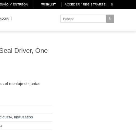
ENVÍO Y ENTREGA
ACCEDER / REGISTRARSE
WISHLIST
Buscar
UIDOR
por:
Seal Driver, One
a el montaje de juntas
CICLETA
,
REPUESTOS
ta