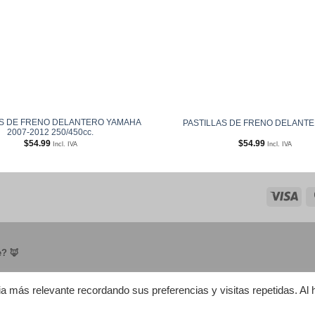
AS DE FRENO DELANTERO YAMAHA
PASTILLAS DE FRENO DELANT
2007-2012 250/450cc.
$
54.99
$
54.99
Incl. IVA
Incl. IVA
Visa
e? 🦊
a más relevante recordando sus preferencias y visitas repetidas. Al 