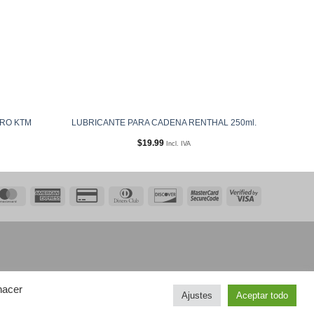
ERO KTM
LUBRICANTE PARA CADENA RENTHAL 250ml.
$
19.99
Incl. IVA
MasterCard
American
Credit
Dinners
Discover
MasterCard
Visa
Express
Card
Club
2
2
2
hacer
Ajustes
Aceptar todo