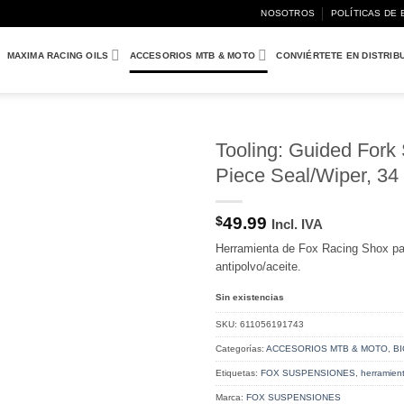
NOSOTROS
POLÍTICAS DE 
MAXIMA RACING OILS
ACCESORIOS MTB & MOTO
CONVIÉRTETE EN DISTRIB
Tooling: Guided Fork 
Piece Seal/Wiper, 34
Añadir
a
Wishlist
$
49.99
Incl. IVA
Herramienta de Fox Racing Shox par
antipolvo/aceite.
Sin existencias
SKU:
611056191743
Categorías:
ACCESORIOS MTB & MOTO
,
BI
Etiquetas:
FOX SUSPENSIONES
,
herramien
Marca:
FOX SUSPENSIONES