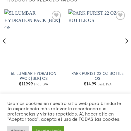
Añadir
Añadir
a
a
Wishlist
Wishlist
5L LUMBAR HYDRATION
PARK PURIST 22 OZ BOTTLE
PACK [BLK] OS
OS
$
119.99
$
14.99
Incl. IVA
Incl. IVA
Usamos cookies en nuestro sitio web para brindarle
Visa
MasterCard
American
Credit
Dinners
Discover
Mast
la experiencia más relevante recordando sus
Express
Card
Club
2
preferencias y visitas repetidas. Al hacer clic en
Visa
"Aceptar todo", acepta el uso de TODAS las cookies.
2
2
NOSOTROS
POLÍTICAS DE ENVÍO Y ENTREGA
Ajustes
Aceptar todo