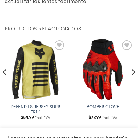
actualizar las lentes fácilmente.
PRODUCTOS RELACIONADOS
Añadir
Añadir
a
a
Wishlist
Wishlist
DEFEND LS JERSEY SUPR
BOMBER GLOVE
TRIK
$
54.99
$
79.99
Incl. IVA
Incl. IVA