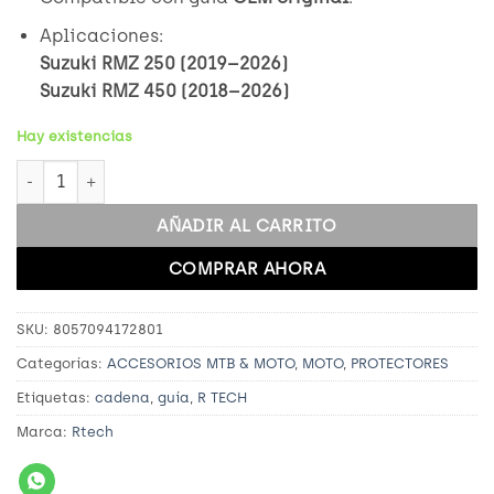
Aplicaciones:
Suzuki RMZ 250 (2019–2026)
Suzuki RMZ 450 (2018–2026)
Hay existencias
CHAIN GUIDE SUZUKI 250-450 F 2018/2022 RMZ BLACK can
AÑADIR AL CARRITO
COMPRAR AHORA
SKU:
8057094172801
Categorías:
ACCESORIOS MTB & MOTO
,
MOTO
,
PROTECTORES
Etiquetas:
cadena
,
guía
,
R TECH
Marca:
Rtech