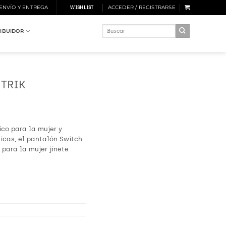
 ENVÍO Y ENTREGA
ACCEDER / REGISTRARSE
WISHLIST
Buscar
RIBUIDOR
por:
 TRIK
ico para la mujer y
icas, el pantalón Switch
 para la mujer jinete