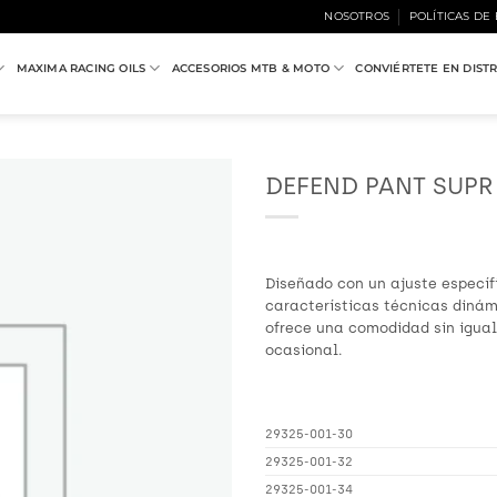
NOSOTROS
POLÍTICAS DE
MAXIMA RACING OILS
ACCESORIOS MTB & MOTO
CONVIÉRTETE EN DIST
DEFEND PANT SUPR
Añadir
a
Wishlist
Diseñado con un ajuste específ
características técnicas dinám
ofrece una comodidad sin igual
ocasional.
29325-001-30
29325-001-32
29325-001-34