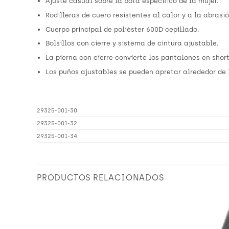
Ajuste casual sobre la bota específico de la mujer.
Rodilleras de cuero resistentes al calor y a la abrasió
Cuerpo principal de poliéster 600D cepillado.
Bolsillos con cierre y sistema de cintura ajustable.
La pierna con cierre convierte los pantalones en short
Los puños ajustables se pueden apretar alrededor de 
29325-001-30
29325-001-32
29325-001-34
PRODUCTOS RELACIONADOS
Añadir
Añadir
a
a
Wishlist
Wishlist