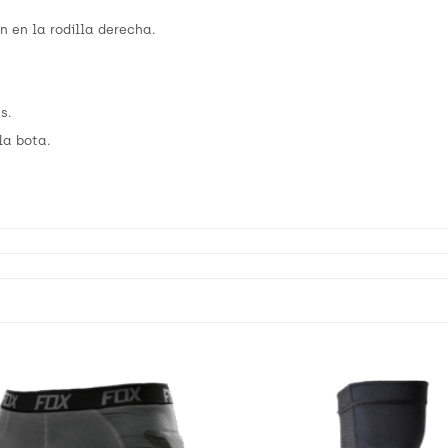
n en la rodilla derecha.
s.
la bota.
Añadir
a
Wishlist