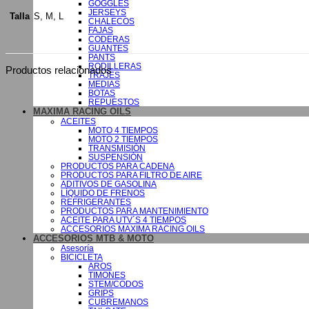
GOGGLES
JERSEYS
S, M, L
Talla
CHALECOS
FAJAS
CODERAS
GUANTES
PANTS
RODILLERAS
Productos relacionados
TRAJES
MEDIAS
BOTAS
REPUESTOS
MAXIMA RACING OILS
ACEITES
MOTO 4 TIEMPOS
MOTO 2 TIEMPOS
TRANSMISIÓN
SUSPENSIÓN
PRODUCTOS PARA CADENA
PRODUCTOS PARA FILTRO DE AIRE
ADITIVOS DE GASOLINA
LÍQUIDO DE FRENOS
REFRIGERANTES
PRODUCTOS PARA MANTENIMIENTO
ACEITE PARA UTV´S 4 TIEMPOS
ACCESORIOS MAXIMA RACING OILS
ACCESORIOS MTB & MOTO
Asesoría
BICICLETA
AROS
TIMONES
STEM/CODOS
GRIPS
CUBREMANOS