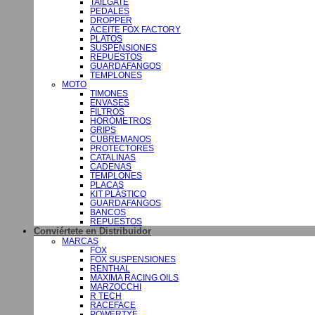
TAILGATE
PEDALES
DROPPER
ACEITE FOX FACTORY
PLATOS
SUSPENSIONES
REPUESTOS
GUARDAFANGOS
TEMPLONES
MOTO
TIMONES
ENVASES
FILTROS
HORÓMETROS
GRIPS
CUBREMANOS
PROTECTORES
CATALINAS
CADENAS
TEMPLONES
PLACAS
KIT PLÁSTICO
GUARDAFANGOS
BANCOS
REPUESTOS
Conviértete en Distribuidor
MARCAS
FOX
FOX SUSPENSIONES
RENTHAL
MAXIMA RACING OILS
MARZOCCHI
R TECH
RACEFACE
POWERTYE