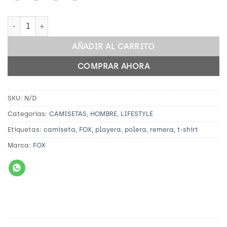
FOX HEAD SS PREM TEE cantidad
AÑADIR AL CARRITO
COMPRAR AHORA
SKU:
N/D
Categorías:
CAMISETAS
,
HOMBRE
,
LIFESTYLE
Etiquetas:
camiseta
,
FOX
,
playera
,
polera
,
remera
,
t-shirt
Marca:
FOX