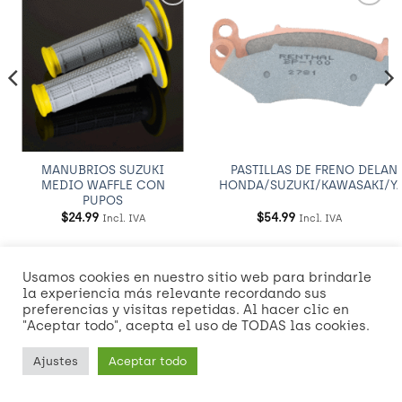
Añadir
Añadir
a
a
Wishlist
Wishlist
MANUBRIOS SUZUKI
PASTILLAS DE FRENO DELAN
MEDIO WAFFLE CON
HONDA/SUZUKI/KAWASAKI/Y
PUPOS
$
24.99
$
54.99
Incl. IVA
Incl. IVA
Usamos cookies en nuestro sitio web para brindarle
Visa
MasterCard
American
Credit
Dinners
Discover
Mast
la experiencia más relevante recordando sus
Express
Card
Club
2
preferencias y visitas repetidas. Al hacer clic en
Visa
"Aceptar todo", acepta el uso de TODAS las cookies.
2
2
NOSOTROS
POLÍTICAS DE ENVÍO Y ENTREGA
Ajustes
Aceptar todo
Copyright 2026 ©
RIDE Theme