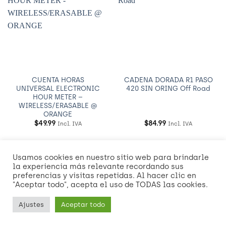
a
a
Wishlist
Wishlist
CUENTA HORAS
CADENA DORADA R1 PASO
UNIVERSAL ELECTRONIC
420 SIN ORING Off Road
HOUR METER –
WIRELESS/ERASABLE @
ORANGE
$
49.99
$
84.99
Incl. IVA
Incl. IVA
Usamos cookies en nuestro sitio web para brindarle
Visa
MasterCard
American
Credit
Dinners
Discover
Mast
la experiencia más relevante recordando sus
Express
Card
Club
2
preferencias y visitas repetidas. Al hacer clic en
Visa
"Aceptar todo", acepta el uso de TODAS las cookies.
2
2
NOSOTROS
POLÍTICAS DE ENVÍO Y ENTREGA
Ajustes
Aceptar todo
Copyright 2026 ©
RIDE Theme