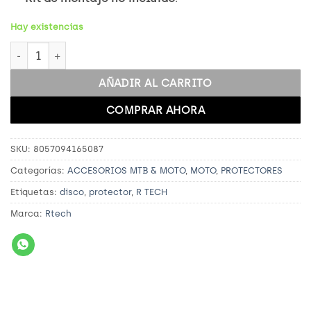
Hay existencias
UNIVERSAL BRAKE DISC PROTECTOR @ BLACK cantidad
AÑADIR AL CARRITO
COMPRAR AHORA
SKU:
8057094165087
Categorías:
ACCESORIOS MTB & MOTO
,
MOTO
,
PROTECTORES
Etiquetas:
disco
,
protector
,
R TECH
Marca:
Rtech